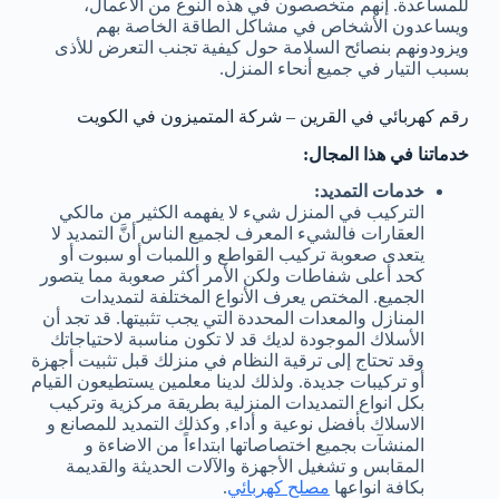
للمساعدة. إنهم متخصصون في هذه النوع من الأعمال،
ويساعدون الأشخاص في مشاكل الطاقة الخاصة بهم
ويزودونهم بنصائح السلامة حول كيفية تجنب التعرض للأذى
بسبب التيار في جميع أنحاء المنزل.
رقم كهربائي في القرين – شركة المتميزون في الكويت
خدماتنا في هذا المجال:
خدمات التمديد:
التركيب في المنزل شيء لا يفهمه الكثير من مالكي
العقارات فالشيء المعرف لجميع الناس أنَّ التمديد لا
يتعدى صعوبة تركيب القواطع و اللمبات أو سبوت أو
كحد أعلى شفاطات ولكن الأمر أكثر صعوبة مما يتصور
الجميع. المختص يعرف الأنواع المختلفة لتمديدات
المنازل والمعدات المحددة التي يجب تثبيتها. قد تجد أن
الأسلاك الموجودة لديك قد لا تكون مناسبة لاحتياجاتك
وقد تحتاج إلى ترقية النظام في منزلك قبل تثبيت أجهزة
أو تركيبات جديدة. ولذلك لدينا معلمين يستطيعون القيام
بكل انواع التمديدات المنزلية بطريقة مركزية وتركيب
الاسلاك بأفضل نوعية و أداء, وكذلك التمديد للمصانع و
المنشآت بجميع اختصاصاتها ابتداءاً من الاضاءة و
المقابس و تشغيل الأجهزة والآلات الحديثة والقديمة
بكافة انواعها
مصلح كهربائي
.