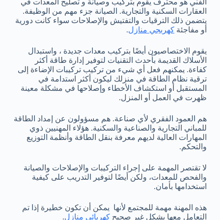
الفني هو محترف يقوم بتركيب وصيانة و تصليح المعدات في
العقارات السكنية والتجارية. الصيانة جزء مهم من الوظيفة.
يتضمن ذلك الترقيات والتفتيش والإصلاحات سواء كانت دورية
أو مفاجئة
كهربجي منازل
.
يقوم الاختصاصيون أيضًا بتركيب معدات جديدة ، واستبدال
الأسلاك القديمة بأحدث التقنيات لتوفير إدارة طاقة أكثر
كفاءة. يمكنهم فعل أي شيء من تركيب تركيبات الإضاءة إلى
ترقية نظام الطاقة في منزلك ليكون أكثر استدامة في
المستقبل أو استكشاف الأخطاء وإصلاحها في مشكلة معينة
ظهرت في العمل أو المنزل.
هم العمود الفقري لأي صناعة. هم مسؤولون عن إمداد الطاقة
للمباني التجارية والصناعية والسكنية. هؤلاء المهنيين ذوي
المهارات العالية لديهم معرفة بنقل الطاقة وأنظمة التوزيع
والتحكم.
لا تقتصر المهمة على إجراء التركيبات والإصلاحات والصيانة
والفحص للمعدات، ولكن أيضًا لتوفير التدريب على كيفية
استخدامها بأمان.
هذه المهنة مهمة للمجتمع لأنها يمكن أن تكون خطيرة إذا تم
التعامل معها بشكل غير صحيح
كهربائي منازل
.