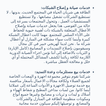
خدمات صيانة و إصلاح الشبكات:
الطاقة هي شريان الحياة في المجتمع الحديث. بدونها ، لا
تستطيع الشركات تشغيل مصانعها ، ولا تستطيع
المستشفيات العمل ، وتتحول المجتمعات بسرعة إلى
حالة من الفوضى. هذا يجعل خدمات صيانة وإصلاح
الأعطال المتعلقة بالشبكة ذات أهمية حيوية للحفاظ
على الأداء السلس للمجتمع. مهما كانت اعطال الشبكة
كبيرة وأينما كانت سواء مشكلة في المنازل أو أعطال
شركة ما . نحن لدينا كهربجي خبير في كل مجال
وسيقومون بإصلاح التمديدات و المصابيح (كامل الإنارة)
و الثريات بالاضافة إلى أننا نؤمن اجراء الصيانة الدورية
اللازمة لكافة زبائننا لكشف المشاكل المحتملة أو أي
خلل و معالجة العطل مباشرة .
خدمات بيع مستلزمات وعدة التمديد:
شركتنا تقوم بتوفير مجموعة اجهزة و المعدات الخاصة
لجميع العملاء ولكافة مجالات الاعمال بأسعار منافسة
مع خدمة توصيل الاجهزة و الأدوات المباعة إلى عملائنا
أينما كانوا. من لمبات مداخن المطبخ و شفاط الهواء و
أسلاك و ليدات و ثريات و مصابيح وغيرها جميع أنواع
ومكونات منظومة الطاقة في المنازل والشركات
والمصانع. و توصيلها إليكم سيكون خدمة مجانية