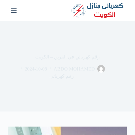
ا
ل
ت
ج
ا
و
ز
إ
ل
رقم كهربائي في القرين – الكويت
ى
ا
2024-10-08
ABDO MOHAMED
ل
م
رقم كهربائي
ح
ت
و
ى