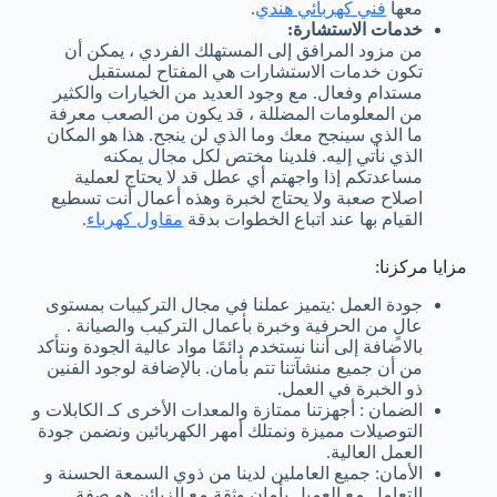
معها
فني كهربائي هندي
.
خدمات الاستشارة:
من مزود المرافق إلى المستهلك الفردي ، يمكن أن
تكون خدمات الاستشارات هي المفتاح لمستقبل
مستدام وفعال. مع وجود العديد من الخيارات والكثير
من المعلومات المضللة ، قد يكون من الصعب معرفة
ما الذي سينجح معك وما الذي لن ينجح. هذا هو المكان
الذي نأتي إليه. فلدينا مختص لكل مجال يمكنه
مساعدتكم إذا واجهتم أي عطل قد لا يحتاج لعملية
اصلاح صعبة ولا يحتاج لخبرة وهذه أعمال أنت تسطيع
القيام بها عند اتباع الخطوات بدقة
مقاول كهرباء
.
مزايا مركزنا:
جودة العمل :يتميز عملنا في مجال التركيبات بمستوى
عالٍ من الحرفية وخبرة بأعمال التركيب والصيانة .
بالاضافة إلى أننا نستخدم دائمًا مواد عالية الجودة ونتأكد
من أن جميع منشآتنا تتم بأمان. بالإضافة لوجود الفنين
ذو الخبرة في العمل.
الضمان : أجهزتنا ممتازة والمعدات الأخرى كـ الكابلات و
التوصيلات مميزة ونمتلك أمهر الكهربائين ونضمن جودة
العمل العالية.
الأمان: جميع العاملين لدينا من ذوي السمعة الحسنة و
التعامل مع العميل بأمان وثقة مع الزبائن هو صفة