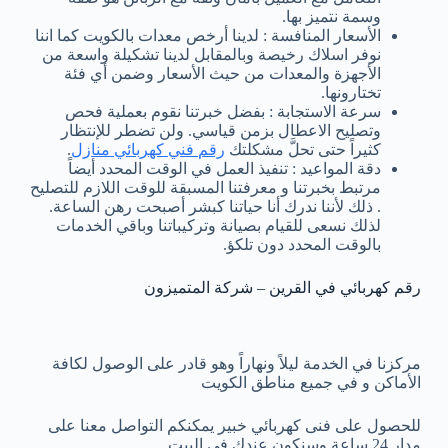
وسمة نتميز بها.
الأسعار المنافسة : لدينا أرخص معدات بالكويت كما اننا
نوفر اسلاك رخيصة وبالمقابل لدينا تشكيلة واسعة من
الأجهزة والمعدات من حيث الأسعار وضمن أي فئة
تختارونها.
سرعة الاستجابة : بفضل خبرتنا نقوم بعملية فحص
وتصليح الاعطال بزمن قياسي. ولن تضطر للإنتظار
كثيراً حتى تحلَّ مشكلتك
رقم فني كهربائي منازل
.
دقة المواعيد : تنفيذ العمل في الوقت المحدد أيضاً
مرتبط بخبرتنا و معرفتنا المسبقة للوقت اللازم للتصليح
. ذلك لأننا ندرك أنا حياتنا كبشر أصبحت رهن الساعة.
لذلك نسعى للقيام بصيانة وتركيباتنا وباقي الخدمات
بالوقت المحدد دون تلكؤ.
رقم كهربائي في القرين – شركة المتميزون
مركزنا في الخدمة ليلاً ونهاراً وهو قادر على الوصول لكافة
الأماكن و في جميع مناطق الكويت
للحصول على فنى كهربائي خبير يمكنكم التواصل معنا على
مدار 24 ساعة وسنكون عندك في البيت.