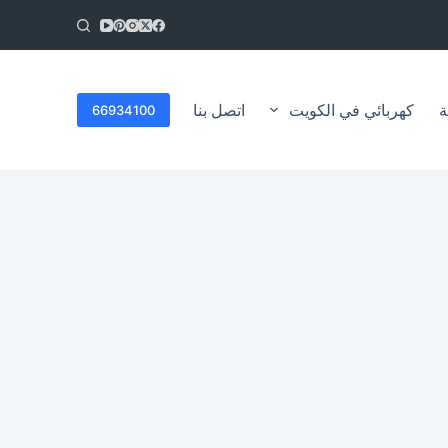
ا
ل
ت
ج
ا
ة
كهربائي في الكويت
اتصل بنا
66934100
و
ز
إ
ل
ى
ا
ل
م
ح
ت
و
ى