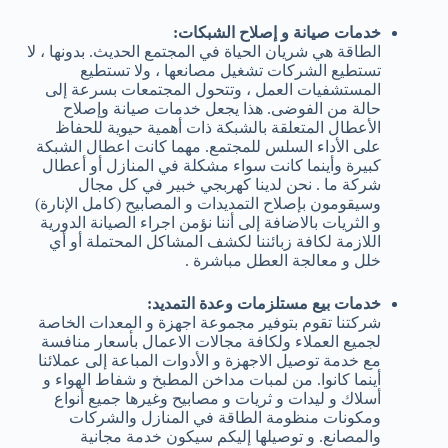
خدمات صيانة و إصلاح الشبكات:
الطاقة هي شريان الحياة في المجتمع الحديث. بدونها ، لا
تستطيع الشركات تشغيل مصانعها ، ولا تستطيع
المستشفيات العمل ، وتتحول المجتمعات بسرعة إلى
حالة من الفوضى. هذا يجعل خدمات صيانة وإصلاح
الأعطال المتعلقة بالشبكة ذات أهمية حيوية للحفاظ
على الأداء السلس للمجتمع. مهما كانت اعطال الشبكة
كبيرة وأينما كانت سواء مشكلة في المنازل أو أعطال
شركة ما . نحن لدينا كهربجي خبير في كل مجال
وسيقومون بإصلاح التمديدات و المصابيح (كامل الإنارة)
و الثريات بالاضافة إلى أننا نؤمن اجراء الصيانة الدورية
اللازمة لكافة زبائننا لكشف المشاكل المحتملة أو أي
خلل و معالجة العطل مباشرة .
خدمات بيع مستلزمات وعدة التمديد:
شركتنا تقوم بتوفير مجموعة اجهزة و المعدات الخاصة
لجميع العملاء ولكافة مجالات الاعمال بأسعار منافسة
مع خدمة توصيل الاجهزة و الأدوات المباعة إلى عملائنا
أينما كانوا. من لمبات مداخن المطبخ و شفاط الهواء و
أسلاك و ليدات و ثريات و مصابيح وغيرها جميع أنواع
ومكونات منظومة الطاقة في المنازل والشركات
والمصانع. و توصيلها إليكم سيكون خدمة مجانية