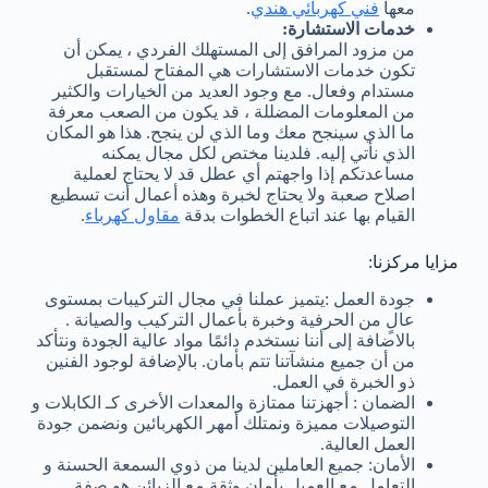
معها
فني كهربائي هندي
.
خدمات الاستشارة:
من مزود المرافق إلى المستهلك الفردي ، يمكن أن
تكون خدمات الاستشارات هي المفتاح لمستقبل
مستدام وفعال. مع وجود العديد من الخيارات والكثير
من المعلومات المضللة ، قد يكون من الصعب معرفة
ما الذي سينجح معك وما الذي لن ينجح. هذا هو المكان
الذي نأتي إليه. فلدينا مختص لكل مجال يمكنه
مساعدتكم إذا واجهتم أي عطل قد لا يحتاج لعملية
اصلاح صعبة ولا يحتاج لخبرة وهذه أعمال أنت تسطيع
القيام بها عند اتباع الخطوات بدقة
مقاول كهرباء
.
مزايا مركزنا:
جودة العمل :يتميز عملنا في مجال التركيبات بمستوى
عالٍ من الحرفية وخبرة بأعمال التركيب والصيانة .
بالاضافة إلى أننا نستخدم دائمًا مواد عالية الجودة ونتأكد
من أن جميع منشآتنا تتم بأمان. بالإضافة لوجود الفنين
ذو الخبرة في العمل.
الضمان : أجهزتنا ممتازة والمعدات الأخرى كـ الكابلات و
التوصيلات مميزة ونمتلك أمهر الكهربائين ونضمن جودة
العمل العالية.
الأمان: جميع العاملين لدينا من ذوي السمعة الحسنة و
التعامل مع العميل بأمان وثقة مع الزبائن هو صفة