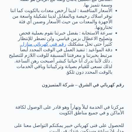
وسمة نتميز بها.
الأسعار المنافسة : لدينا أرخص معدات بالكويت كما اننا
نوفر اسلاك رخيصة وبالمقابل لدينا تشكيلة واسعة من
الأجهزة والمعدات من حيث الأسعار وضمن أي فئة
تختارونها.
سرعة الاستجابة : بفضل خبرتنا نقوم بعملية فحص
وتصليح الاعطال بزمن قياسي. ولن تضطر للإنتظار
كثيراً حتى تحلَّ مشكلتك
رقم فني كهربائي منازل
.
دقة المواعيد : تنفيذ العمل في الوقت المحدد أيضاً
مرتبط بخبرتنا و معرفتنا المسبقة للوقت اللازم للتصليح
. ذلك لأننا ندرك أنا حياتنا كبشر أصبحت رهن الساعة.
لذلك نسعى للقيام بصيانة وتركيباتنا وباقي الخدمات
بالوقت المحدد دون تلكؤ.
رقم كهربائي في الشرق – شركة المتميزون
مركزنا في الخدمة ليلاً ونهاراً وهو قادر على الوصول لكافة
الأماكن و في جميع مناطق الكويت
للحصول على فنى كهربائي خبير يمكنكم التواصل معنا على
مدار 24 ساعة وسنكون عندك في البيت.