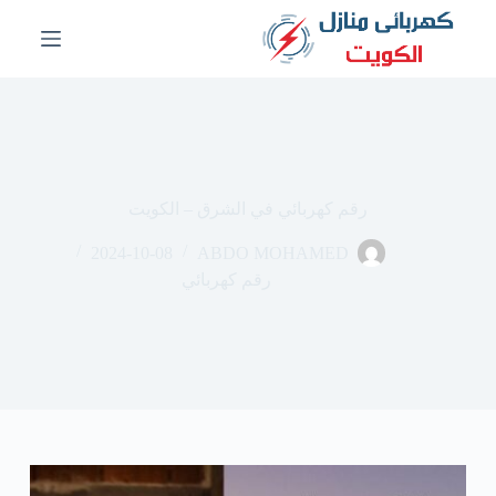
ا
ل
ت
ج
ا
و
ز
إ
ل
رقم كهربائي في الشرق – الكويت
ى
ا
2024-10-08
ABDO MOHAMED
ل
م
رقم كهربائي
ح
ت
و
ى