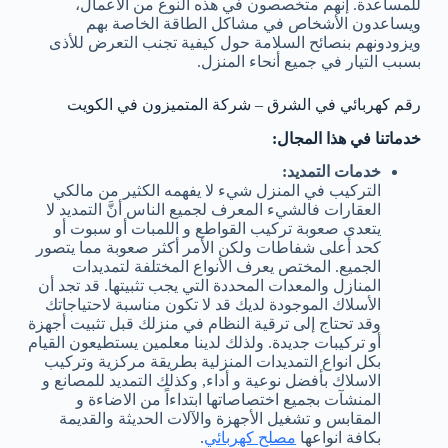
للمساعدة. إنهم متخصصون في هذه النوع من الأعمال،
ويساعدون الأشخاص في مشاكل الطاقة الخاصة بهم
ويزودونهم بنصائح السلامة حول كيفية تجنب التعرض للأذى
بسبب التيار في جميع أنحاء المنزل.
رقم كهربائي في الشرق – شركة المتميزون في الكويت
خدماتنا في هذا المجال:
خدمات التمديد:
التركيب في المنزل شيء لا يفهمه الكثير من مالكي
العقارات فالشيء المعرف لجميع الناس أنَّ التمديد لا
يتعدى صعوبة تركيب القواطع و اللمبات أو سبوت أو
كحد أعلى شفاطات ولكن الأمر أكثر صعوبة مما يتصور
الجميع. المختص يعرف الأنواع المختلفة لتمديدات
المنازل والمعدات المحددة التي يجب تثبيتها. قد تجد أن
الأسلاك الموجودة لديك قد لا تكون مناسبة لاحتياجاتك
وقد تحتاج إلى ترقية النظام في منزلك قبل تثبيت أجهزة
أو تركيبات جديدة. ولذلك لدينا معلمين يستطيعون القيام
بكل انواع التمديدات المنزلية بطريقة مركزية وتركيب
الاسلاك بأفضل نوعية و أداء, وكذلك التمديد للمصانع و
المنشآت بجميع اختصاصاتها ابتداءاً من الاضاءة و
المقابس و تشغيل الأجهزة والآلات الحديثة والقديمة
بكافة انواعها
مصلح كهربائي
.