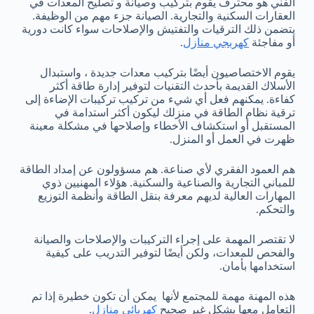
الفني هو محترف يقوم بتركيب وصيانة و تصليح المعدات في
العقارات السكنية والتجارية. الصيانة جزء مهم من الوظيفة.
يتضمن ذلك الترقيات والتفتيش والإصلاحات سواء كانت دورية
أو مفاجئة
كهربجي منازل
.
يقوم الاختصاصيون أيضًا بتركيب معدات جديدة ، واستبدال
الأسلاك القديمة بأحدث التقنيات لتوفير إدارة طاقة أكثر
كفاءة. يمكنهم فعل أي شيء من تركيب تركيبات الإضاءة إلى
ترقية نظام الطاقة في منزلك ليكون أكثر استدامة في
المستقبل أو استكشاف الأخطاء وإصلاحها في مشكلة معينة
ظهرت في العمل أو المنزل.
هم العمود الفقري لأي صناعة. هم مسؤولون عن إمداد الطاقة
للمباني التجارية والصناعية والسكنية. هؤلاء المهنيين ذوي
المهارات العالية لديهم معرفة بنقل الطاقة وأنظمة التوزيع
والتحكم.
لا تقتصر المهمة على إجراء التركيبات والإصلاحات والصيانة
والفحص للمعدات، ولكن أيضًا لتوفير التدريب على كيفية
استخدامها بأمان.
هذه المهنة مهمة للمجتمع لأنها يمكن أن تكون خطيرة إذا تم
التعامل معها بشكل غير صحيح
كهربائي منازل
.