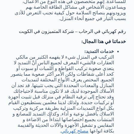
للمساعدة. إنهم متخصصون في هذه النوع من الأعمال،
ويساعدون الأشخاص في مشاكل الطاقة الخاصة بهم
ويزودونهم بنصائح السلامة حول كيفية تجنب التعرض للأذى
بسبب التيار في جميع أنحاء المنزل.
رقم كهربائي في الرحاب – شركة المتميزون في الكويت
خدماتنا في هذا المجال:
خدمات التمديد:
التركيب في المنزل شيء لا يفهمه الكثير من مالكي
العقارات فالشيء المعرف لجميع الناس أنَّ التمديد لا
يتعدى صعوبة تركيب القواطع و اللمبات أو سبوت أو
كحد أعلى شفاطات ولكن الأمر أكثر صعوبة مما يتصور
الجميع. المختص يعرف الأنواع المختلفة لتمديدات
المنازل والمعدات المحددة التي يجب تثبيتها. قد تجد أن
الأسلاك الموجودة لديك قد لا تكون مناسبة لاحتياجاتك
وقد تحتاج إلى ترقية النظام في منزلك قبل تثبيت أجهزة
أو تركيبات جديدة. ولذلك لدينا معلمين يستطيعون القيام
بكل انواع التمديدات المنزلية بطريقة مركزية وتركيب
الاسلاك بأفضل نوعية و أداء, وكذلك التمديد للمصانع و
المنشآت بجميع اختصاصاتها ابتداءاً من الاضاءة و
المقابس و تشغيل الأجهزة والآلات الحديثة والقديمة
بكافة انواعها
مصلح كهربائي
.