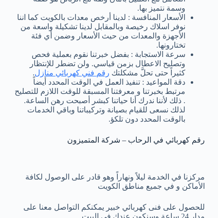
وسمة نتميز بها.
الأسعار المنافسة : لدينا أرخص معدات بالكويت كما اننا
نوفر اسلاك رخيصة وبالمقابل لدينا تشكيلة واسعة من
الأجهزة والمعدات من حيث الأسعار وضمن أي فئة
تختارونها.
سرعة الاستجابة : بفضل خبرتنا نقوم بعملية فحص
وتصليح الاعطال بزمن قياسي. ولن تضطر للإنتظار
كثيراً حتى تحلَّ مشكلتك
رقم فني كهربائي منازل
.
دقة المواعيد : تنفيذ العمل في الوقت المحدد أيضاً
مرتبط بخبرتنا و معرفتنا المسبقة للوقت اللازم للتصليح
. ذلك لأننا ندرك أنا حياتنا كبشر أصبحت رهن الساعة.
لذلك نسعى للقيام بصيانة وتركيباتنا وباقي الخدمات
بالوقت المحدد دون تلكؤ.
رقم كهربائي في الرحاب – شركة المتميزون
مركزنا في الخدمة ليلاً ونهاراً وهو قادر على الوصول لكافة
الأماكن و في جميع مناطق الكويت
للحصول على فنى كهربائي خبير يمكنكم التواصل معنا على
مدار 24 ساعة وسنكون عندك في البيت.