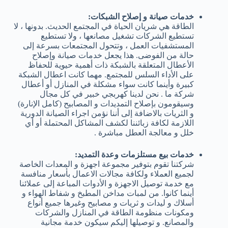
خدمات صيانة و إصلاح الشبكات:
الطاقة هي شريان الحياة في المجتمع الحديث. بدونها ، لا
تستطيع الشركات تشغيل مصانعها ، ولا تستطيع
المستشفيات العمل ، وتتحول المجتمعات بسرعة إلى
حالة من الفوضى. هذا يجعل خدمات صيانة وإصلاح
الأعطال المتعلقة بالشبكة ذات أهمية حيوية للحفاظ
على الأداء السلس للمجتمع. مهما كانت اعطال الشبكة
كبيرة وأينما كانت سواء مشكلة في المنازل أو أعطال
شركة ما . نحن لدينا كهربجي خبير في كل مجال
وسيقومون بإصلاح التمديدات و المصابيح (كامل الإنارة)
و الثريات بالاضافة إلى أننا نؤمن اجراء الصيانة الدورية
اللازمة لكافة زبائننا لكشف المشاكل المحتملة أو أي
خلل و معالجة العطل مباشرة .
خدمات بيع مستلزمات وعدة التمديد:
شركتنا تقوم بتوفير مجموعة اجهزة و المعدات الخاصة
لجميع العملاء ولكافة مجالات الاعمال بأسعار منافسة
مع خدمة توصيل الاجهزة و الأدوات المباعة إلى عملائنا
أينما كانوا. من لمبات مداخن المطبخ و شفاط الهواء و
أسلاك و ليدات و ثريات و مصابيح وغيرها جميع أنواع
ومكونات منظومة الطاقة في المنازل والشركات
والمصانع. و توصيلها إليكم سيكون خدمة مجانية