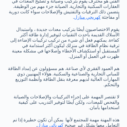
الفني هو محترف يقوم بتركيب وصيانة و تصليح المعدات في
العقارات السكنية والتجارية. الصيانة جزء مهم من الوظيفة.
يتضمن ذلك الترقيات والتفتيش والإصلاحات سواء كانت دورية
أو مفاجئة
كهربجي منازل
.
يقوم الاختصاصيون أيضًا بتركيب معدات جديدة ، واستبدال
الأسلاك القديمة بأحدث التقنيات لتوفير إدارة طاقة أكثر
كفاءة. يمكنهم فعل أي شيء من تركيب تركيبات الإضاءة إلى
ترقية نظام الطاقة في منزلك ليكون أكثر استدامة في
المستقبل أو استكشاف الأخطاء وإصلاحها في مشكلة معينة
ظهرت في العمل أو المنزل.
هم العمود الفقري لأي صناعة. هم مسؤولون عن إمداد الطاقة
للمباني التجارية والصناعية والسكنية. هؤلاء المهنيين ذوي
المهارات العالية لديهم معرفة بنقل الطاقة وأنظمة التوزيع
والتحكم.
لا تقتصر المهمة على إجراء التركيبات والإصلاحات والصيانة
والفحص للمعدات، ولكن أيضًا لتوفير التدريب على كيفية
استخدامها بأمان.
هذه المهنة مهمة للمجتمع لأنها يمكن أن تكون خطيرة إذا تم
التعامل معها بشكل غير صحيح
كهربائي منازل
.