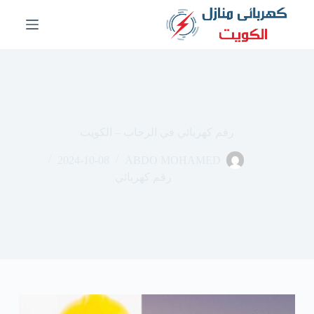
ا
ل
ت
ج
ا
و
ز
إ
ل
رقم كهربائي في الرحاب – الكويت
ى
ا
2024-10-08
ABDO MOHAMED
ل
م
رقم كهربائي
ح
ت
و
ى