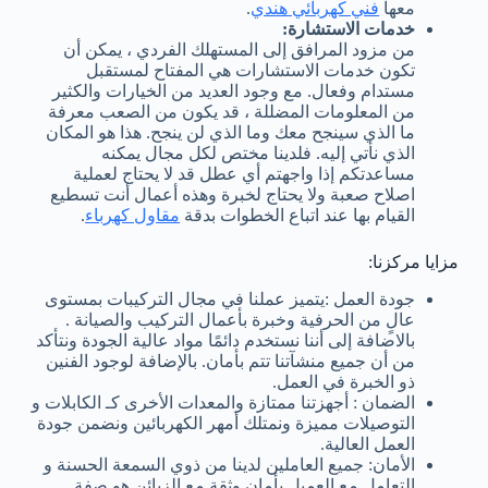
معها
فني كهربائي هندي
.
خدمات الاستشارة:
من مزود المرافق إلى المستهلك الفردي ، يمكن أن
تكون خدمات الاستشارات هي المفتاح لمستقبل
مستدام وفعال. مع وجود العديد من الخيارات والكثير
من المعلومات المضللة ، قد يكون من الصعب معرفة
ما الذي سينجح معك وما الذي لن ينجح. هذا هو المكان
الذي نأتي إليه. فلدينا مختص لكل مجال يمكنه
مساعدتكم إذا واجهتم أي عطل قد لا يحتاج لعملية
اصلاح صعبة ولا يحتاج لخبرة وهذه أعمال أنت تسطيع
القيام بها عند اتباع الخطوات بدقة
مقاول كهرباء
.
مزايا مركزنا:
جودة العمل :يتميز عملنا في مجال التركيبات بمستوى
عالٍ من الحرفية وخبرة بأعمال التركيب والصيانة .
بالاضافة إلى أننا نستخدم دائمًا مواد عالية الجودة ونتأكد
من أن جميع منشآتنا تتم بأمان. بالإضافة لوجود الفنين
ذو الخبرة في العمل.
الضمان : أجهزتنا ممتازة والمعدات الأخرى كـ الكابلات و
التوصيلات مميزة ونمتلك أمهر الكهربائين ونضمن جودة
العمل العالية.
الأمان: جميع العاملين لدينا من ذوي السمعة الحسنة و
التعامل مع العميل بأمان وثقة مع الزبائن هو صفة