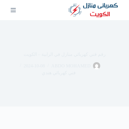
ا
ل
ت
ج
ا
و
ز
إ
ل
رقم فني كهربائي منازل في الرابية – الكويت
ى
ا
2024-10-08
ABDO MOHAMED
ل
م
فني كهربائي هندي
ح
ت
و
ى