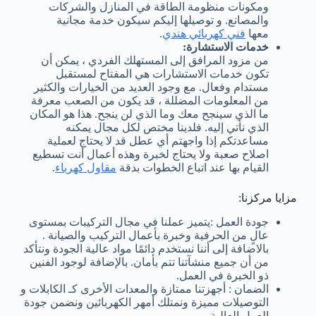
ومكونات منظومة الطاقة في المنازل والشركات
والمصانع. و توصيلها إليكم سيكون خدمة مجانية
معها
فني كهربائي هندي
.
خدمات الاستشارة:
من مزود المرافق إلى المستهلك الفردي ، يمكن أن
تكون خدمات الاستشارات هي المفتاح لمستقبل
مستدام وفعال. مع وجود العديد من الخيارات والكثير
من المعلومات المضللة ، قد يكون من الصعب معرفة
ما الذي سينجح معك وما الذي لن ينجح. هذا هو المكان
الذي نأتي إليه. فلدينا مختص لكل مجال يمكنه
مساعدتكم إذا واجهتم أي عطل قد لا يحتاج لعملية
اصلاح صعبة ولا يحتاج لخبرة وهذه أعمال أنت تسطيع
القيام بها عند اتباع الخطوات بدقة
مقاول كهرباء
.
مزايا مركزنا:
جودة العمل :يتميز عملنا في مجال التركيبات بمستوى
عالٍ من الحرفية وخبرة بأعمال التركيب والصيانة .
بالاضافة إلى أننا نستخدم دائمًا مواد عالية الجودة ونتأكد
من أن جميع منشآتنا تتم بأمان. بالإضافة لوجود الفنين
ذو الخبرة في العمل.
الضمان : أجهزتنا ممتازة والمعدات الأخرى كـ الكابلات و
التوصيلات مميزة ونمتلك أمهر الكهربائين ونضمن جودة
العمل العالية.