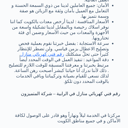
الأمان: جميع العاملين لدينا من ذوي السمعة الحسنة و
التعامل مع العميل بأمان وثقة مع الزبائن هو صفة
وسمة نتميز بها.
الأسعار المنافسة : لدينا أرخص معدات بالكويت كما اننا
نوفر اسلاك رخيصة وبالمقابل لدينا تشكيلة واسعة من
الأجهزة والمعدات من حيث الأسعار وضمن أي فئة
تختارونها.
سرعة الاستجابة : بفضل خبرتنا نقوم بعملية فحص
وتصليح الاعطال بزمن قياسي. ولن تضطر للإنتظار
كثيراً حتى تحلَّ مشكلتك
رقم فني كهربائي منازل
.
دقة المواعيد : تنفيذ العمل في الوقت المحدد أيضاً
مرتبط بخبرتنا و معرفتنا المسبقة للوقت اللازم للتصليح
. ذلك لأننا ندرك أنا حياتنا كبشر أصبحت رهن الساعة.
لذلك نسعى للقيام بصيانة وتركيباتنا وباقي الخدمات
بالوقت المحدد دون تلكؤ.
رقم فني كهربائي منازل في الرابية – شركة المتميزون
مركزنا في الخدمة ليلاً ونهاراً وهو قادر على الوصول لكافة
الأماكن و في جميع مناطق الكويت