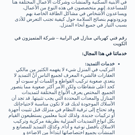
في الابنية السكنية والمنشآت وشركات الأعمال المختلفة هنا
للمساعدة. إنهم متخصصون في هذه النوع من الأعمال،
ويساعدون الأشخاص في مشاكل الطاقة الخاصة بهم
ويزودونهم بنصائح السلامة حول كيفية تجنب التعرض للأذى
بسبب التيار في جميع أنحاء المنزل.
رقم فني كهربائي منازل في الرابية – شركة المتميزون في
الكويت
خدماتنا في هذا المجال:
خدمات التمديد:
التركيب في المنزل شيء لا يفهمه الكثير من مالكي
العقارات فالشيء المعرف لجميع الناس أنَّ التمديد لا
يتعدى صعوبة تركيب القواطع و اللمبات أو سبوت أو
كحد أعلى شفاطات ولكن الأمر أكثر صعوبة مما يتصور
الجميع. المختص يعرف الأنواع المختلفة لتمديدات
المنازل والمعدات المحددة التي يجب تثبيتها. قد تجد أن
الأسلاك الموجودة لديك قد لا تكون مناسبة لاحتياجاتك
وقد تحتاج إلى ترقية النظام في منزلك قبل تثبيت أجهزة
أو تركيبات جديدة. ولذلك لدينا معلمين يستطيعون القيام
بكل انواع التمديدات المنزلية بطريقة مركزية وتركيب
الاسلاك بأفضل نوعية و أداء, وكذلك التمديد للمصانع و
المنشآت بجميع اختصاصاتها ابتداءاً من الاضاءة و