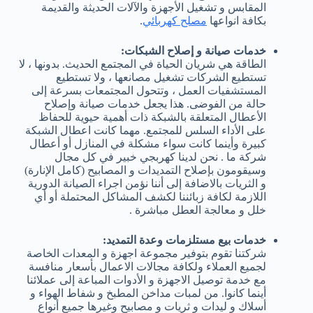
المقابس و تشغيل الأجهزة والآلات الحديثة والقديمة
بكافة انواعها
مصلح كهربائي
.
خدمات صيانة و إصلاح الشبكات:
الطاقة هي شريان الحياة في المجتمع الحديث. بدونها ، لا
تستطيع الشركات تشغيل مصانعها ، ولا تستطيع
المستشفيات العمل ، وتتحول المجتمعات بسرعة إلى
حالة من الفوضى. هذا يجعل خدمات صيانة وإصلاح
الأعطال المتعلقة بالشبكة ذات أهمية حيوية للحفاظ
على الأداء السلس للمجتمع. مهما كانت اعطال الشبكة
كبيرة وأينما كانت سواء مشكلة في المنازل أو أعطال
شركة ما . نحن لدينا كهربجي خبير في كل مجال
وسيقومون بإصلاح التمديدات و المصابيح (كامل الإنارة)
و الثريات بالاضافة إلى أننا نؤمن اجراء الصيانة الدورية
اللازمة لكافة زبائننا لكشف المشاكل المحتملة أو أي
خلل و معالجة العطل مباشرة .
خدمات بيع مستلزمات وعدة التمديد:
شركتنا تقوم بتوفير مجموعة اجهزة و المعدات الخاصة
لجميع العملاء ولكافة مجالات الاعمال بأسعار منافسة
مع خدمة توصيل الاجهزة و الأدوات المباعة إلى عملائنا
أينما كانوا. من لمبات مداخن المطبخ و شفاط الهواء و
أسلاك و ليدات و ثريات و مصابيح وغيرها جميع أنواع