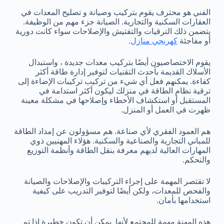
الفني هو محترف يقوم بتركيب وصيانة و تصليح المعدات في
العقارات السكنية والتجارية. الصيانة جزء مهم من الوظيفة.
يتضمن ذلك الترقيات والتفتيش والإصلاحات سواء كانت دورية
أو مفاجئة
كهربجي منازل
.
يقوم الاختصاصيون أيضًا بتركيب معدات جديدة ، واستبدال
الأسلاك القديمة بأحدث التقنيات لتوفير إدارة طاقة أكثر
كفاءة. يمكنهم فعل أي شيء من تركيب تركيبات الإضاءة إلى
ترقية نظام الطاقة في منزلك ليكون أكثر استدامة في
المستقبل أو استكشاف الأخطاء وإصلاحها في مشكلة معينة
ظهرت في العمل أو المنزل.
هم العمود الفقري لأي صناعة. هم مسؤولون عن إمداد الطاقة
للمباني التجارية والصناعية والسكنية. هؤلاء المهنيين ذوي
المهارات العالية لديهم معرفة بنقل الطاقة وأنظمة التوزيع
والتحكم.
لا تقتصر المهمة على إجراء التركيبات والإصلاحات والصيانة
والفحص للمعدات، ولكن أيضًا لتوفير التدريب على كيفية
استخدامها بأمان.
هذه المهنة مهمة للمجتمع لأنها يمكن أن تكون خطيرة إذا تم