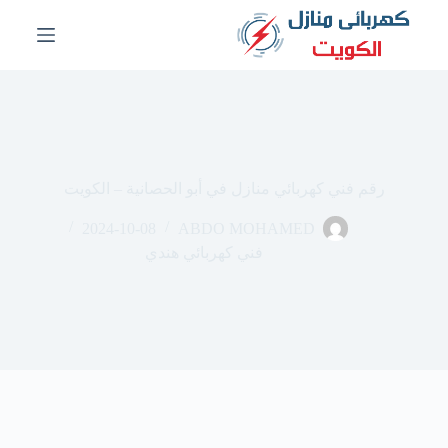
ا
ل
ت
ج
ا
و
ز
إ
ل
رقم فني كهربائي منازل في أبو الحصانية – الكويت
ى
ا
2024-10-08
ABDO MOHAMED
ل
م
فني كهربائي هندي
ح
ت
و
ى