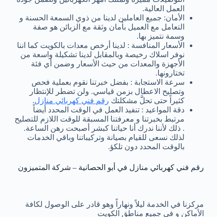
العمل العالية.
الأمان: جميع العاملين لدينا من ذوي السمعة الحسنة و
التعامل مع العميل بأمان وثقة مع الزبائن هو صفة
وسمة نتميز بها.
الأسعار المنافسة : لدينا أرخص معدات بالكويت كما اننا
نوفر اسلاك رخيصة وبالمقابل لدينا تشكيلة واسعة من
الأجهزة والمعدات من حيث الأسعار وضمن أي فئة
تختارونها.
سرعة الاستجابة : بفضل خبرتنا نقوم بعملية فحص
وتصليح الاعطال بزمن قياسي. ولن تضطر للإنتظار
كثيراً حتى تحلَّ مشكلتك
رقم فني كهربائي منازل
.
دقة المواعيد : تنفيذ العمل في الوقت المحدد أيضاً
مرتبط بخبرتنا و معرفتنا المسبقة للوقت اللازم للتصليح
. ذلك لأننا ندرك أنا حياتنا كبشر أصبحت رهن الساعة.
لذلك نسعى للقيام بصيانة وتركيباتنا وباقي الخدمات
بالوقت المحدد دون تلكؤ.
رقم فني كهربائي منازل في أبو الحصانية – شركة المتميزون
مركزنا في الخدمة ليلاً ونهاراً وهو قادر على الوصول لكافة
الأماكن و في جميع مناطق الكويت