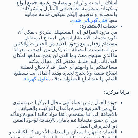
أسلاك و ليدات و ثريات و مصابيح وغيرها جميع أنواع
ومكونات منظومة الطاقة في المنازل والشركات
والمصانع. و توصيلها إليكم سيكون خدمة مجانية
معها
فني كهربائي هندي
.
خدمات الاستشارة:
من مزود المرافق إلى المستهلك الفردي ، يمكن أن
تكون خدمات الاستشارات هي المفتاح لمستقبل
مستدام وفعال. مع وجود العديد من الخيارات والكثير
من المعلومات المضللة ، قد يكون من الصعب معرفة
ما الذي سينجح معك وما الذي لن ينجح. هذا هو المكان
الذي نأتي إليه. فلدينا مختص لكل مجال يمكنه
مساعدتكم إذا واجهتم أي عطل قد لا يحتاج لعملية
اصلاح صعبة ولا يحتاج لخبرة وهذه أعمال أنت تسطيع
القيام بها عند اتباع الخطوات بدقة
مقاول كهرباء
.
مزايا مركزنا:
جودة العمل :يتميز عملنا في مجال التركيبات بمستوى
عالٍ من الحرفية وخبرة بأعمال التركيب والصيانة .
بالاضافة إلى أننا نستخدم دائمًا مواد عالية الجودة ونتأكد
من أن جميع منشآتنا تتم بأمان. بالإضافة لوجود الفنين
ذو الخبرة في العمل.
الضمان : أجهزتنا ممتازة والمعدات الأخرى كـ الكابلات و
التوصيلات مميزة ونمتلك أمهر الكهربائين ونضمن جودة