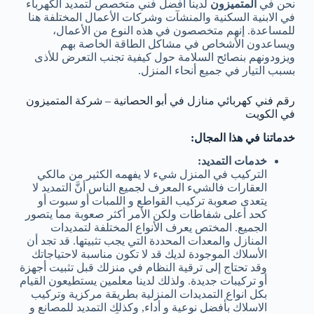
نحن في
المتميزون
لدينا افضل فني متخصص لتمديد الكهرباء
في الابنية السكنية والمنشآت وشركات الأعمال المختلفة هنا
للمساعدة. إنهم متخصصون في هذه النوع من الأعمال،
ويساعدون الأشخاص في مشاكل الطاقة الخاصة بهم
ويزودونهم بنصائح السلامة حول كيفية تجنب التعرض للأذى
بسبب التيار في جميع أنحاء المنزل.
رقم فني كهربائي منازل في أبو الحصانية – شركة المتميزون
في الكويت
خدماتنا في هذا المجال:
خدمات التمديد:
التركيب في المنزل شيء لا يفهمه الكثير من مالكي
العقارات فالشيء المعرف لجميع الناس أنَّ التمديد لا
يتعدى صعوبة تركيب القواطع و اللمبات أو سبوت أو
كحد أعلى شفاطات ولكن الأمر أكثر صعوبة مما يتصور
الجميع. المختص يعرف الأنواع المختلفة لتمديدات
المنازل والمعدات المحددة التي يجب تثبيتها. قد تجد أن
الأسلاك الموجودة لديك قد لا تكون مناسبة لاحتياجاتك
وقد تحتاج إلى ترقية النظام في منزلك قبل تثبيت أجهزة
أو تركيبات جديدة. ولذلك لدينا معلمين يستطيعون القيام
بكل انواع التمديدات المنزلية بطريقة مركزية وتركيب
الاسلاك بأفضل نوعية و أداء, وكذلك التمديد للمصانع و