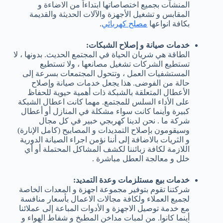
المنشآت بجميع اختصاصاتها ابتداءاً من الاضاءة و
المقابس و تشغيل الأجهزة والآلات الحديثة والقديمة
بكافة انواعها
مصلح كهربائي
.
خدمات صيانة و إصلاح الشبكات:
الطاقة هي شريان الحياة في المجتمع الحديث. بدونها ، لا
تستطيع الشركات تشغيل مصانعها ، ولا تستطيع
المستشفيات العمل ، وتتحول المجتمعات بسرعة إلى
حالة من الفوضى. هذا يجعل خدمات صيانة وإصلاح
الأعطال المتعلقة بالشبكة ذات أهمية حيوية للحفاظ
على الأداء السلس للمجتمع. مهما كانت اعطال الشبكة
كبيرة وأينما كانت سواء مشكلة في المنازل أو أعطال
شركة ما . نحن لدينا كهربجي خبير في كل مجال
وسيقومون بإصلاح التمديدات و المصابيح (كامل الإنارة)
و الثريات بالاضافة إلى أننا نؤمن اجراء الصيانة الدورية
اللازمة لكافة زبائننا لكشف المشاكل المحتملة أو أي
خلل و معالجة العطل مباشرة .
خدمات بيع مستلزمات وعدة التمديد:
شركتنا تقوم بتوفير مجموعة اجهزة و المعدات الخاصة
لجميع العملاء ولكافة مجالات الاعمال بأسعار منافسة
مع خدمة توصيل الاجهزة و الأدوات المباعة إلى عملائنا
أينما كانوا. من لمبات مداخن المطبخ و شفاط الهواء و