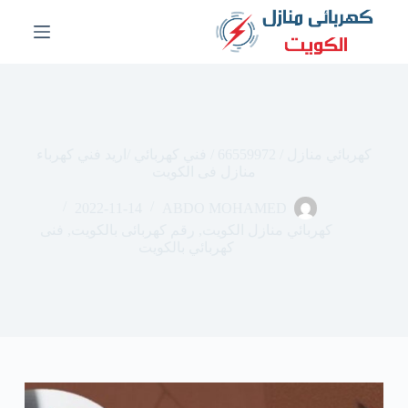
ا
ل
ت
ج
ا
و
ز
إ
كهربائي منازل / 66559972 / فني كهربائي /اريد فني كهرباء
ل
منازل فى الكويت
ى
ا
2022-11-14
ABDO MOHAMED
ل
م
كهربائي منازل الكويت
,
رقم كهربائى بالكويت
,
فنى
ح
كهربائي بالكويت
ت
و
ى