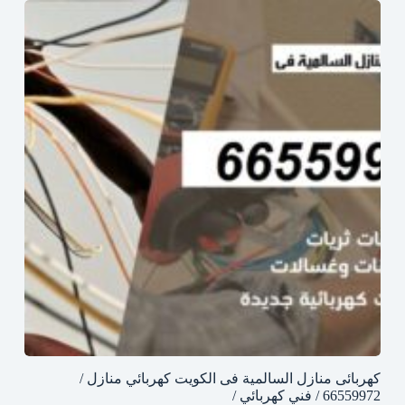
كهربائى منازل السالمية فى الكويت كهربائي منازل /
66559972 / فني كهربائي /