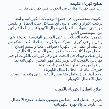
تصليح كهرباء الكويت
اريد فني كهرباء منازل فى الكويت فني كهربائي منازل
الكويت متخصصون في جميع التوصيلات الكهربائية و أيضا
تركيب الانوار والاضاءه دون أي مشاكل حيث العمال و الفنيين
من ذوي الشهادات العليا في مجال الكهرباء، ولدينا طاقم كبير
من المهندسين الذين
يقومون بكافة الاصلاحات على المعايير الهندسية الحديثة وتم
وتدريبهم في كبرى الشركات بالكويت لذلك اذا كنت تشكو من
آي تلف أو عطل في الكهرباء فتواصل معنا و سيتم إصلاح
العطل مهما كانت صعوبته فورا دون الكثير من التكاليف
وفر تعبك وجهدك فى البحث عن رقم كهربائي بالكويت او فني
كهربائي بالكويت لاننا نوفر لكم امهر الفنيين الكهربائية بكل
انواعها من صيانة او انشاء تمديدات جديدة.
خبرة20 عام فى مجال اعمال الكهرباء
يوجد لدينا فريق كامل متخصص للدعم الفني وتقديم النصائح
حول الاعطال الكهربائية
اصلاح اعطال الكهرباء بالكويت
عزيزى العميل لدينا ايضا من يقومون بعملية اصلاح الاعطال
فى اللوحات والاجهزة الكهربائيه