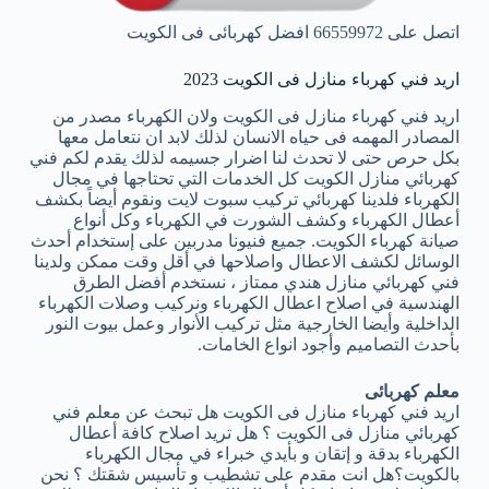
اتصل على 66559972 افضل كهربائى فى الكويت
اريد فني كهرباء منازل فى الكويت 2023
اريد فني كهرباء منازل فى الكويت ولان الكهرباء مصدر من
المصادر المهمه فى حياه الانسان لذلك لابد ان نتعامل معها
بكل حرص حتى لا تحدث لنا اضرار جسيمه لذلك يقدم لكم فني
كهربائي منازل الكويت كل الخدمات التي تحتاجها في مجال
الكهرباء فلدينا كهربائي تركيب سبوت لايت ونقوم أيضاً بكشف
أعطال الكهرباء وكشف الشورت في الكهرباء وكل أنواع
صيانة كهرباء الكويت. جميع فنيونا مدربين على إستخدام أحدث
الوسائل لكشف الاعطال واصلاحها في أقل وقت ممكن ولدينا
فني كهربائي منازل هندي ممتاز ، نستخدم أفضل الطرق
الهندسية في اصلاح اعطال الكهرباء ونركيب وصلات الكهرباء
الداخلية وأيضا الخارجية مثل تركيب الأنوار وعمل بيوت النور
بأحدث التصاميم وأجود انواع الخامات.
معلم كهربائى
اريد فني كهرباء منازل فى الكويت هل تبحث عن معلم فني
كهربائي منازل فى الكويت ؟ هل تريد اصلاح كافة أعطال
الكهرباء بدقة و إتقان و بأيدي خبراء في مجال الكهرباء
بالكويت؟هل انت مقدم على تشطيب و تأسيس شقتك ؟ نحن